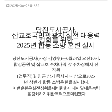
작
2025-06-26
조
652
성
회
일
수
당진도시공사
,
삽교호국민관광지 실전 대응력
강화를 위한
2025
년 합동 소방 훈련 실시
당진도시공사
(
사장 김양수
)
는
6
월
24
일 오전
10
시
,
함상공원 및 삽교호 주차타워 앞 주차장에서 전
직원
(
업무직
)
및 인근 상가 종사자 대상으로
2025
년 상반기 합동 소방훈련을
실시했다
.
이번 훈련은 실전 상황을 대비한 화재 대피 및 대응 능력
을 강화하기 위한 목적으로 마련됐다
.