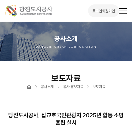
로그인
회원가입
전
체
메
뉴
열
기
공사소개
DANGJIN URBAN CORPORATION
보도자료
홈
공사소개
공사 홍보자료
보도자료
당진도시공사, 삽교호국민관광지 2025년 합동 소방
훈련 실시