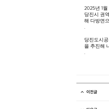
2025
1
년
월
당진시 권역
해 다방면으
.
당진도시공사
을 추진해 
.
이전글