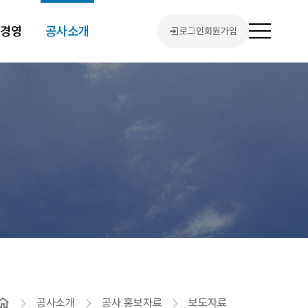
린경영
공사소개
로그인
회원가입
전
체
메
뉴
열
기
홈
공사소개
공사 홍보자료
보도자료