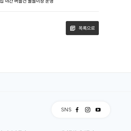
집 야간 버블건 물놀이장 운영
목록으로
SNS
페
인
유
이
스
튜
스
타
브
북
그