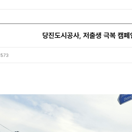
당진도시공사, 저출생 극복 캠페
조
573
회
수