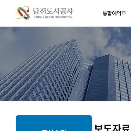
주
메
통합예약
뉴
보도자료