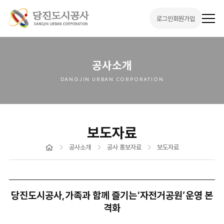
로그인
회원가입
전
체
메
뉴
열
기
공사소개
DANGJIN URBAN CORPORATION
보도자료
홈
공사소개
공사 홍보자료
보도자료
당진도시공사,가족과 함께 즐기는‘자전거공원’운영 본
격화