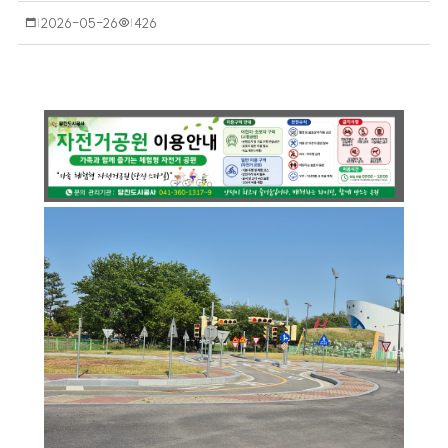
작
2026-05-26
조
426
성
회
일
수