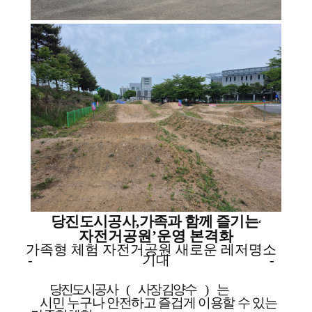
당진도시공사
,
가족과 함께 즐기는
‘
자전거공원
’
운영 본격화
가족형 체험 자전거공원 새로운 레저명소
-
기대
-
당진도시공사
(
사장 김양수
)
는
시민 누구나 안전하고 즐겁게 이용할 수 있는