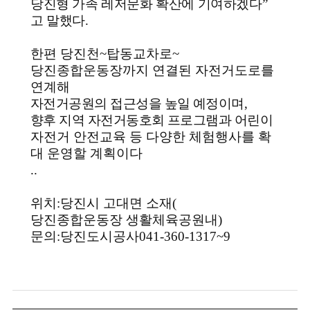
당진형 가족 레저문화 확산에 기여하겠다
”
고 말했다
.
한편 당진천
~
탑동교차로
~
당진종합운동장까지 연결된 자전거도로를
연계해
자전거공원의 접근성을 높일 예정이며
,
향후 지역 자전거동호회 프로그램과 어린이
자전거 안전교육 등 다양한 체험행사를 확
대 운영할 계획이다
..
위치
:
당진시 고대면 소재
(
당진종합운동장 생활체육공원내
)
문의
:
당진도시공사
041-360-1317~9