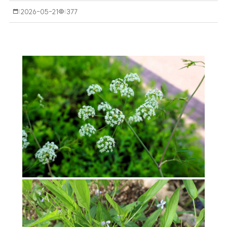
작
2026-05-21
조
377
성
회
일
수