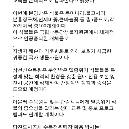
교육을 본격적으로 강화한다고 밝혔다
.
이번에 분양받은 식물은 독미나리
,
물고사리
,
분홍장구채
,
선제비꽃
,
큰바늘꽃 등 총
5
종으로
,
각
20
개체씩 총
100
개체이다
.
이 식물들은 국립낙동강생물자원관에서 체계적
으로 인공증식한 개체들로
,
자생지 훼손과 기후변화로 인해 보호가 시급한
귀중한 국가 생물자원이다
.
삼선산수목원은 분양받은 멸종위기 식물들을 특
성에 맞는 최적의 환경을 갖춘 원내 전용 보전 및
전시 공간에 식재하여 안정적인 정착과 증식을
도모할 예정이다
.
아울러 수목원을 찾는 관람객들에게 멸종위기 식
물의 중요성을 알리는 생태 교육 및 홍보 프로그
램과도 연계할 계획이다
.
당진도시공사 수목정원팀장 황용 박사는
“