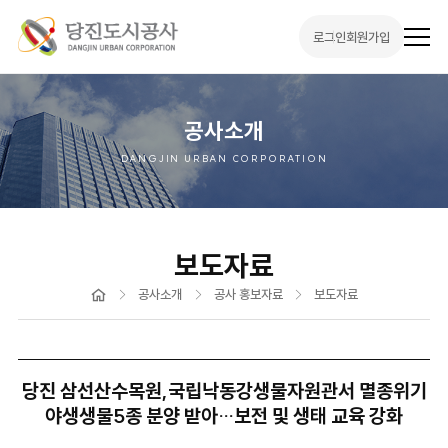
로그인
회원가입
전
체
메
뉴
열
기
공사소개
DANGJIN URBAN CORPORATION
보도자료
홈
공사소개
공사 홍보자료
보도자료
당진 삼선산수목원,국립낙동강생물자원관서 멸종위기
야생생물5종 분양 받아…보전 및 생태 교육 강화