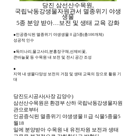
당진 삼선산수목원
,
국립낙동강생물자원관서 멸종위기 야생
생물
5
종 분양 받아
…
보전 및 생태 교육 강화
●
인공증식된 멸종위기 야생생물
Ⅱ
급
5
종
(
총
100
개체
)
성공적 인수
●
독미나리
,
물고사리
,
분홍장구채
,
선제비꽃
,
큰바늘꽃 등 수목원 내 보전 및 전시 공간 조성
●
지역 내 생물다양성 보전의 거점 및 생태 교육의 장으로 활용 기
대
당진도시공사
(
사장 김양수
)
삼선산수목원은 환경부 산하 국립낙동강생물자원
관으로부터
인공증식된 멸종위기 야생생물
Ⅱ
급 식물
5
종을
5
월
18
일에 분양받아 수목원 내 유전자원 보전과 생태