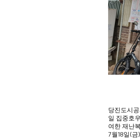
당진도시공
일 집중호우
여한 재난
7
18
(
월
일
금