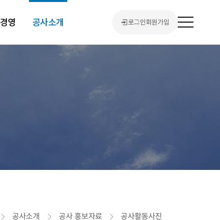
린경영
공사소개
로그인
회원가입
전
체
메
뉴
열
기
홈
공사소개
공사 홍보자료
공사활동사진