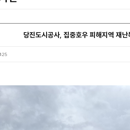
당진도시공사, 집중호우 피해지역 재난
조
425
회
수