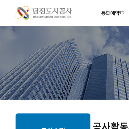
주
메
통합예약
뉴
공사활동