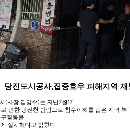
당진도시공사
,
집중호우 피해지역 재
(
)
7
17
사
사장 김양수
는 지난
월
로 인한 당진천 범람으로 침수피해를 입은 지역 복
복구활동을
)
.
에 실시했다고 밝혔다