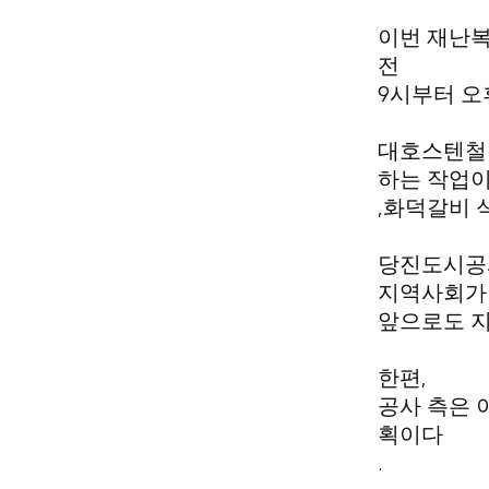
이번 재난복
전
9
시부터 오
대호스텐철강
하는 작업
,
화덕갈비 
당진도시공
지역사회가 
앞으로도 지
,
한편
공사 측은 
획이다
.