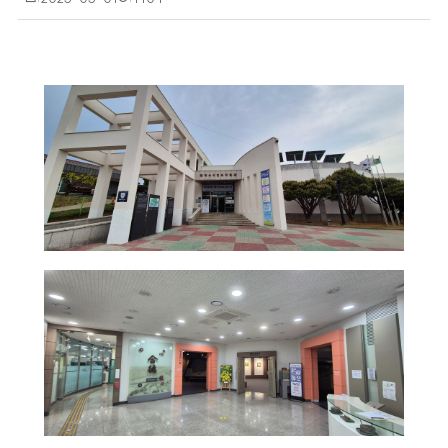
성
회
일
수