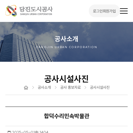
로그인
회원가입
전
체
메
뉴
열
기
공사소개
DANGJIN URBAN CORPORATION
공사시설사진
홈
공사소개
공사 홍보자료
공사시설사진
합덕수리민속박물관
작
2025-05-01
조
1404