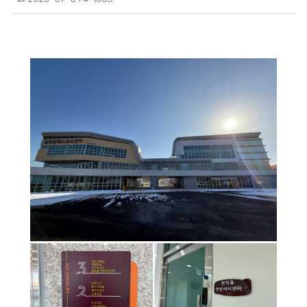
성
회
일
수