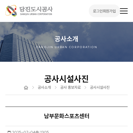
로그인
회원가입
전
체
메
뉴
열
기
공사소개
DANGJIN URBAN CORPORATION
공사시설사진
홈
공사소개
공사 홍보자료
공사시설사진
남부문화스포츠센터
작
2025-07-04
조
1305