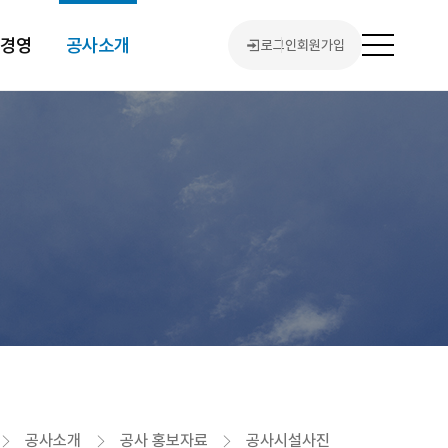
린경영
공사소개
로그인
회원가입
전
체
메
뉴
열
기
홈
공사소개
공사 홍보자료
공사시설사진