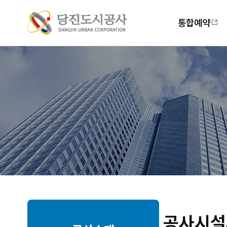
주
메
통합예약
뉴
공사시설