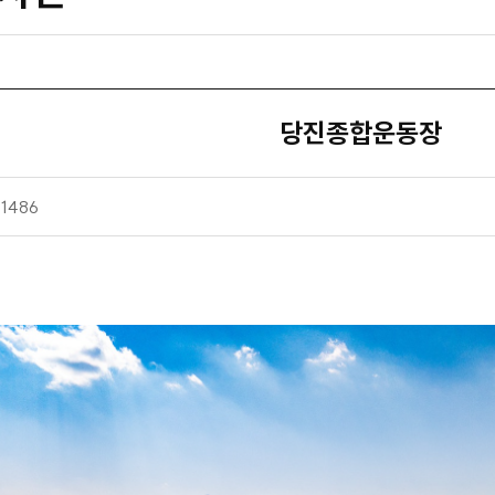
당진종합운동장
조
1486
회
수