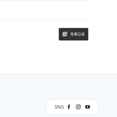
목록으로
SNS
페
인
유
이
스
튜