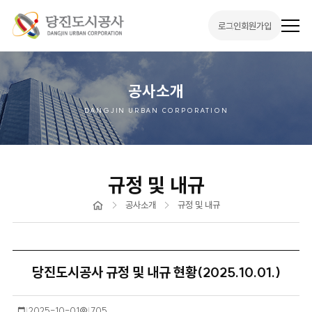
로그인
회원가입
전
체
메
뉴
열
기
공사소개
DANGJIN URBAN CORPORATION
규정 및 내규
홈
공사소개
규정 및 내규
당진도시공사 규정 및 내규 현황(2025.10.01.)
작
2025-10-01
조
705