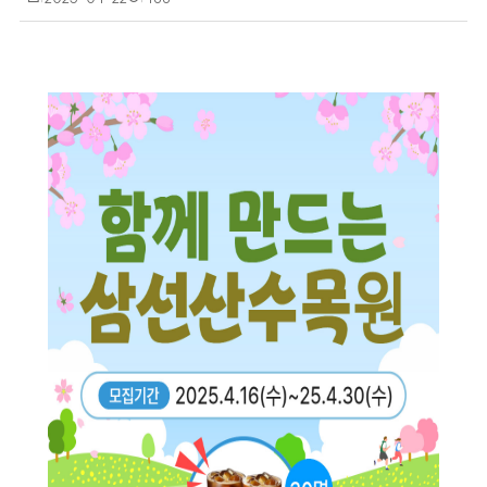
성
회
일
수