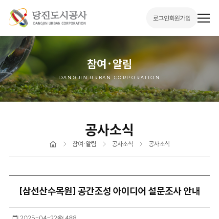
로그인
회원가입
전
체
메
뉴
열
기
참여·알림
DANGJIN URBAN CORPORATION
공사소식
홈
참여·알림
공사소식
공사소식
[삼선산수목원] 공간조성 아이디어 설문조사 안내
작
2025-04-22
조
488