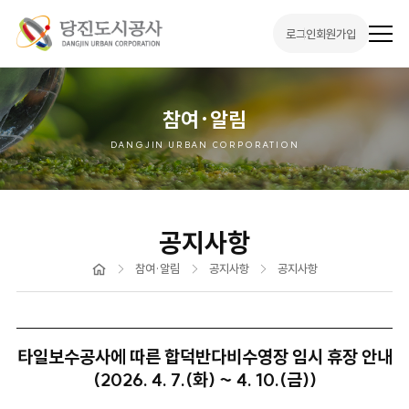
로그인
회원가입
전
체
메
뉴
열
기
참여·알림
DANGJIN URBAN CORPORATION
공지사항
홈
참여·알림
공지사항
공지사항
타일보수공사에 따른 합덕반다비수영장 임시 휴장 안내
(2026. 4. 7.(화) ~ 4. 10.(금))