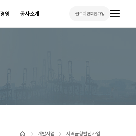
린경영
공사소개
로그인
회원가입
전
체
메
뉴
열
기
홈
개발사업
지역균형발전사업