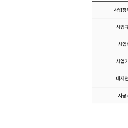
사
사업장
업
개
요
사업
:
사
업
사업
장
위
치,
사업
사
업
규
대지
모,
사
업
시공
비,
사
업
기
간,
추진경위
대