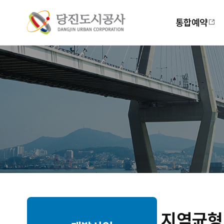
주
메
통합예약
뉴
지역균형