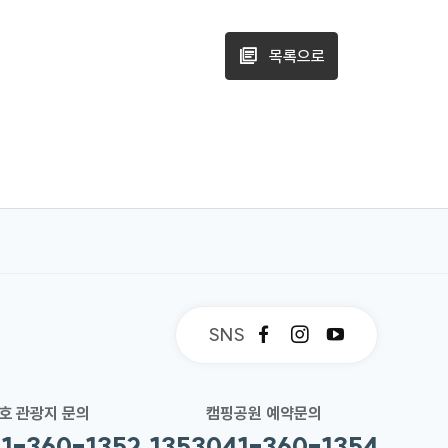
목록으로
SNS
페
인
유
이
스
튜
스
타
브
북
그
호 관광지 문의
캠핑공원 예약문의
램
1-360-1352,1353
041-360-1354