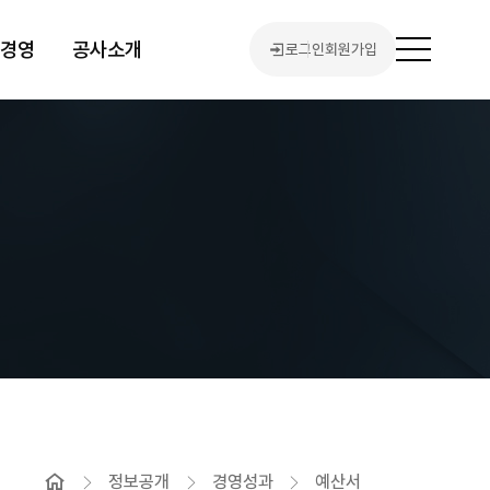
린경영
공사소개
로그인
회원가입
전
체
메
뉴
열
기
홈
정보공개
경영성과
예산서