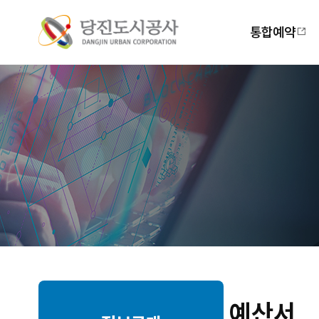
주
메
통합예약
뉴
예산서