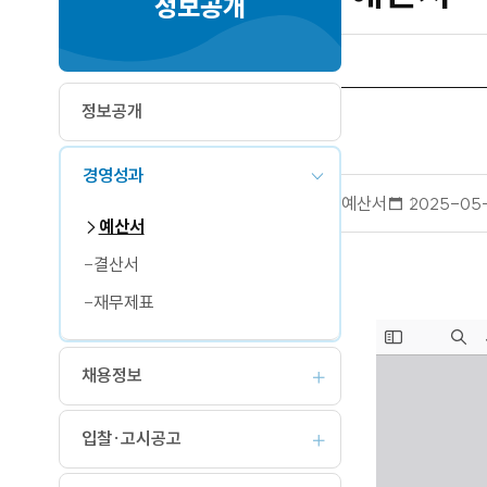
정보공개
정보공개
경영성과
예산서
작
2025-05
성
예산서
일
결산서
재무제표
채용정보
입찰·고시공고