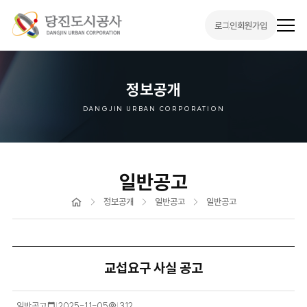
로그인
회원가입
전
체
메
뉴
열
기
정보공개
DANGJIN URBAN CORPORATION
일반공고
홈
정보공개
일반공고
일반공고
교섭요구 사실 공고
일반공고
작
2025-11-05
조
312