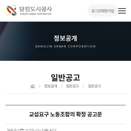
로그인
회원가입
전
체
메
뉴
열
기
정보공개
DANGJIN URBAN CORPORATION
일반공고
홈
정보공개
일반공고
일반공고
교섭요구 노동조합의 확정 공고문
일반공고
작
2025-11-12
조
402