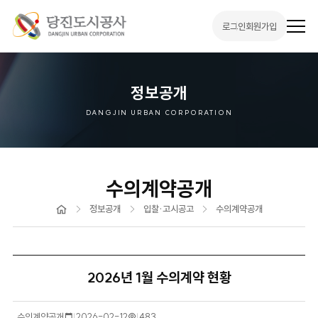
로그인
회원가입
전
체
메
뉴
열
기
정보공개
DANGJIN URBAN CORPORATION
수의계약공개
홈
정보공개
입찰·고시공고
수의계약공개
2026년 1월 수의계약 현황
수의계약공개
작
2026-02-12
조
483