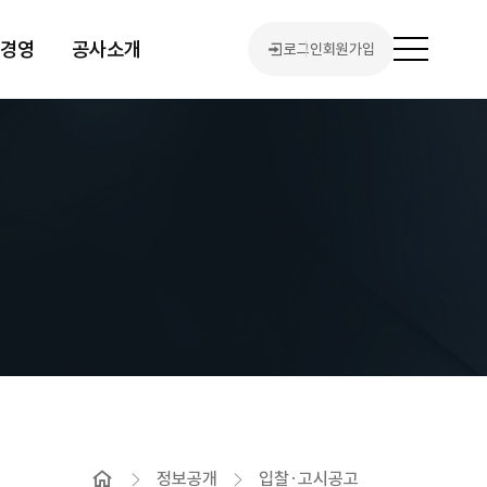
린경영
공사소개
로그인
회원가입
전
체
메
뉴
열
기
홈
정보공개
입찰·고시공고