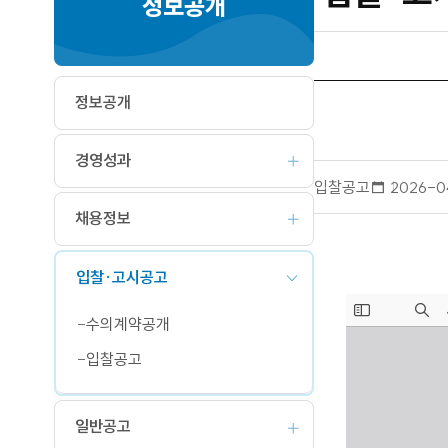
정보공개
정보공개
경영성과
입찰공고
작
2026-0
성
채용정보
일
입찰·고시공고
수의계약공개
입찰공고
일반공고