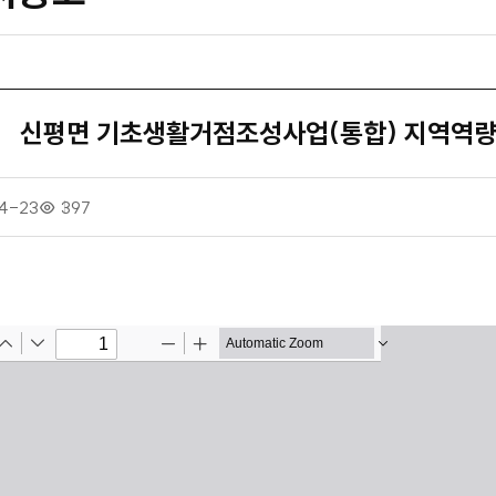
신평면 기초생활거점조성사업(통합) 지역역량
4-23
조
397
회
수