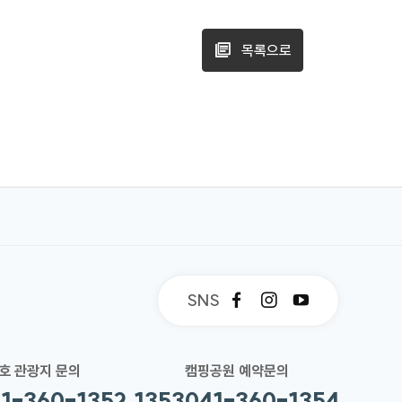
목록으로
SNS
페
인
유
이
스
튜
스
타
브
북
그
호 관광지 문의
캠핑공원 예약문의
램
1-360-1352,1353
041-360-1354