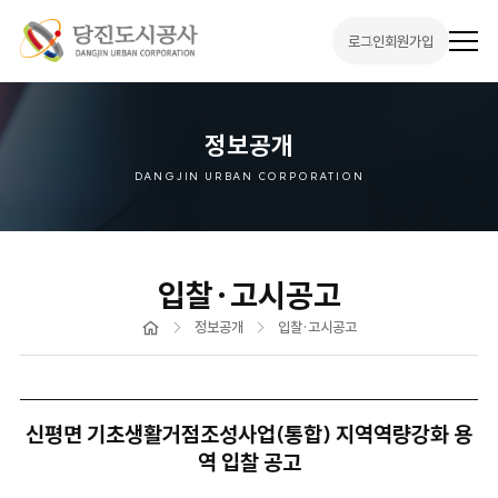
로그인
회원가입
전
체
메
뉴
열
기
정보공개
DANGJIN URBAN CORPORATION
입찰·고시공고
홈
정보공개
입찰·고시공고
신평면 기초생활거점조성사업(통합) 지역역량강화 용
역 입찰 공고