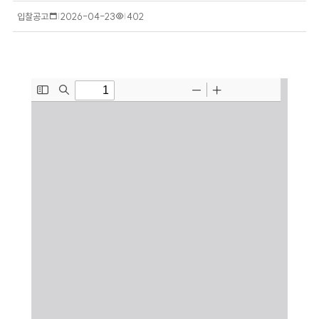
입찰공고
작
2026-04-23
조
402
성
회
일
수