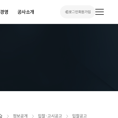
린경영
공사소개
로그인
회원가입
전
체
메
뉴
열
기
홈
정보공개
입찰·고시공고
입찰공고