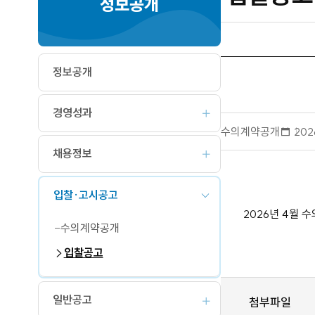
정보공개
정보공개
경영성과
수의계약공개
작
202
성
채용정보
일
입찰·고시공고
2026년 4월 
수의계약공개
입찰공고
일반공고
첨부파일