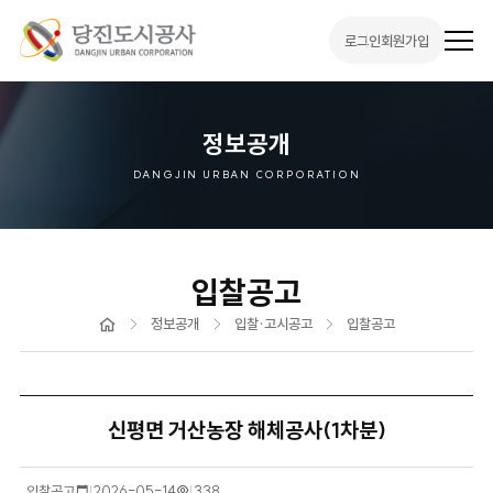
로그인
회원가입
전
체
메
뉴
열
기
정보공개
DANGJIN URBAN CORPORATION
입찰공고
홈
정보공개
입찰·고시공고
입찰공고
신평면 거산농장 해체공사(1차분)
입찰공고
작
2026-05-14
조
338