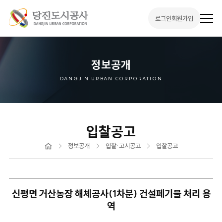
로그인
회원가입
전
체
메
뉴
열
기
정보공개
DANGJIN URBAN CORPORATION
입찰공고
홈
정보공개
입찰·고시공고
입찰공고
신평면 거산농장 해체공사(1차분) 건설폐기물 처리 용
역