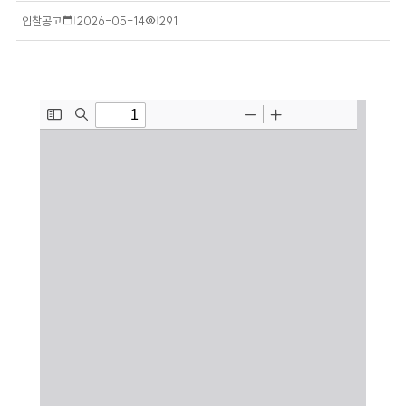
입찰공고
작
2026-05-14
조
291
성
회
일
수