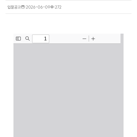
입찰공고
작
2026-06-09
조
272
성
회
일
수