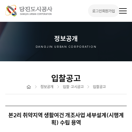
로그인
회원가입
전
체
메
뉴
열
기
정보공개
DANGJIN URBAN CORPORATION
입찰공고
홈
정보공개
입찰·고시공고
입찰공고
본2리 취약지역 생활여건 개조사업 세부설계(시행계
획) 수립 용역