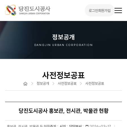
로그인
회원가입
전
체
메
뉴
열
기
정보공개
DANGJIN URBAN CORPORATION
사전정보공표
홈
정보공개
사전정보공표
사전정보공표
당진도시공사 홍보관, 전시관, 박물관 현황
홍보관, 전시관, 박물관 등 현황
주기 :
시기 :
담당부서 :
등
2026-03-17