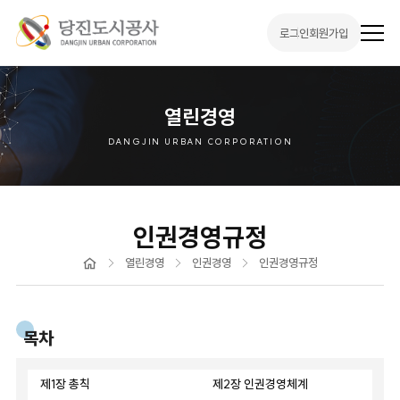
로그인
회원가입
전
체
메
뉴
열
기
열린경영
DANGJIN URBAN CORPORATION
인권경영규정
홈
열린경영
인권경영
인권경영규정
목차
제1장 총칙
제2장 인권경영체계