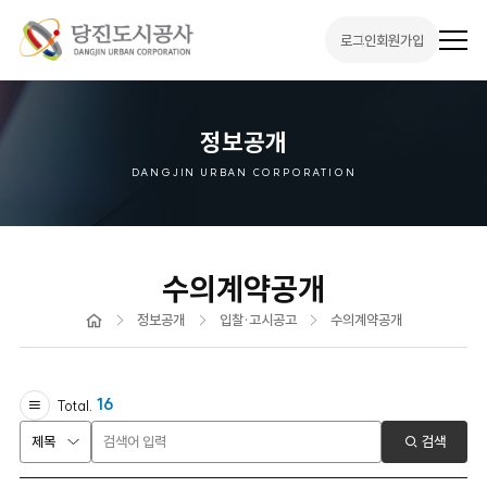
로그인
회원가입
전
체
메
뉴
열
기
정보공개
DANGJIN URBAN CORPORATION
수의계약공개
홈
정보공개
입찰·고시공고
수의계약공개
16
Total.
검색