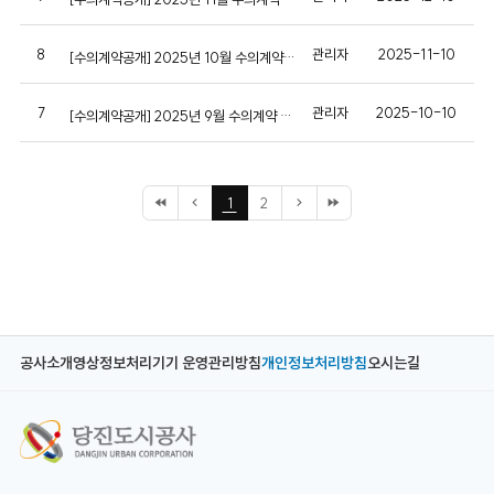
공
표
8
관리자
2025-11-10
[수의계약공개] 2025년 10월 수의계약 현황
7
관리자
2025-10-10
[수의계약공개] 2025년 9월 수의계약 현황
1
2
첫
이
현
다
마
페
전
재
음
지
이
페
페
페
막
지
이
이
이
페
지
지
지
이
지
공사소개
영상정보처리기기 운영관리방침
개인정보처리방침
오시는길